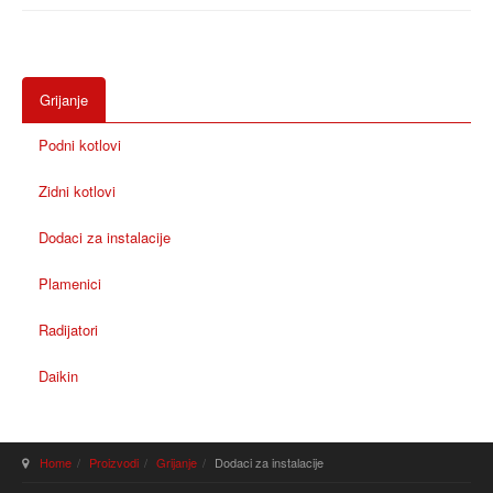
Grijanje
Podni kotlovi
Zidni kotlovi
Dodaci za instalacije
Plamenici
Radijatori
Daikin
Home
Proizvodi
Grijanje
Dodaci za instalacije