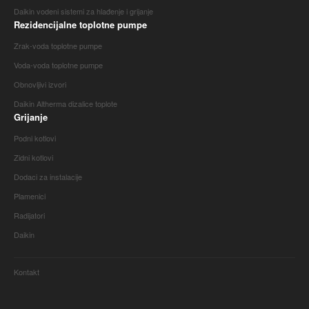
Daikin vodeni sistemi za hlađenje i grijanje
Rezidencijalne toplotne pumpe
Zrak-voda toplotne pumpe
Voda-voda toplotne pumpe
Obnovljivi izvori
Daikin Altherma dizalice toplote
Grijanje
Podni kotlovi
Zidni kotlovi
Dodaci za instalacije
Plamenici
Radijatori
Daikin
Kontakt