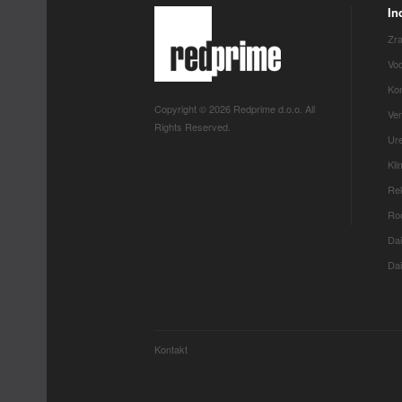
In
Zra
Vod
Kon
Copyright © 2026 Redprime d.o.o. All
Ven
Rights Reserved.
Ure
Kl
Rek
Roo
Dai
Dai
Kontakt