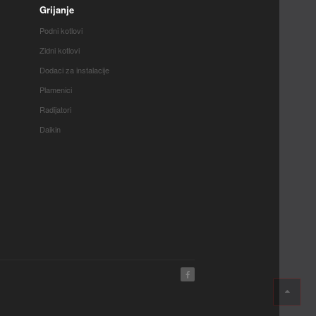
Grijanje
Podni kotlovi
Zidni kotlovi
Dodaci za instalacije
Plamenici
Radijatori
Daikin