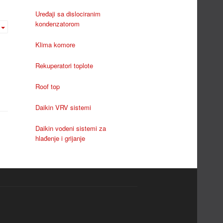
Uređaji sa dislociranim
kondenzatorom
Klima komore
Rekuperatori toplote
Roof top
Daikin VRV sistemi
Daikin vodeni sistemi za
hlađenje i grijanje