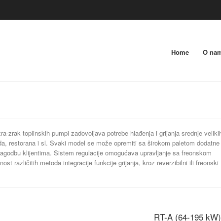
Home
O na
zra-zrak toplinskih pumpi zadovoljava potrebe hlađenja i grijanja srednje veliki
da, restorana i sl. Svaki model se može opremiti sa širokom paletom dodatne
ilagodbu klijentima. Sistem regulacije omogućava upravljanje sa freonskom
t različitih metoda integracije funkcije grijanja, kroz reverzibilni ili freonski
RT-A (64-195 kW)