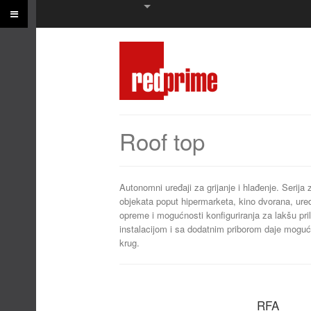
Roof top
Autonomni uređaji za grijanje i hlađenje. Serija 
objekata poput hipermarketa, kino dvorana, ure
opreme i mogućnosti konfiguriranja za lakšu pr
instalacijom i sa dodatnim priborom daje mogućnos
krug.
RFA