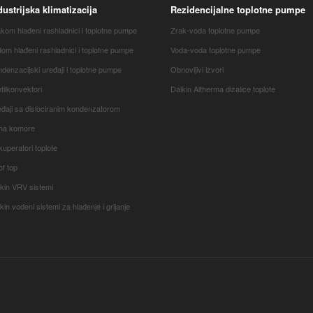
dustrijska klimatizacija
Rezidencijalne toplotne pumpe
kom hlađeni rashladnici i toplotne pumpe
Zrak-voda toplotne pumpe
om hlađeni rashladnici i toplotne pumpe
Voda-voda toplotne pumpe
denzacijski uređaji i toplotne pumpe
Obnovljivi izvori
tilkonvektori
Daikin Altherma dizalice toplote
đaji sa dislociranim kondenzatorom
ima komore
uperatori toplote
f top
kin VRV sistemi
kin vodeni sistemi za hlađenje i grijanje