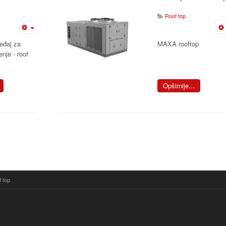
Roof top
eđaj za
MAXA rooftop
enje - roof
Opširnije...
 top