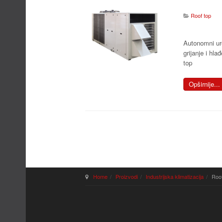
Roof top
Autonomni ur
grijanje i hlađ
top
Opširnije...
Home
Proizvodi
Industrijska klimatizacija
Roof