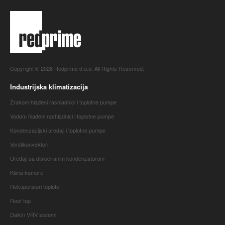
Copyright © 2026 Redprime d.o.o. All Rights Reserved.
Industrijska klimatizacija
Zrakom hlađeni rashladnici i toplotne pumpe
Vodom hlađeni rashladnici i toplotne pumpe
Kondenzacijski uređaji i toplotne pumpe
Ventilkonvektori
Uređaji sa dislociranim kondenzatorom
Klima komore
Rekuperatori toplote
Roof top
Daikin VRV sistemi