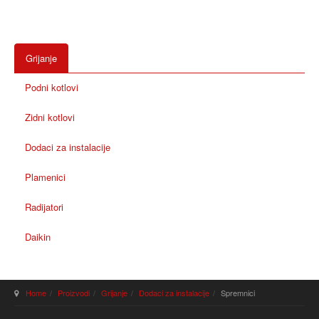
Grijanje
Podni kotlovi
Zidni kotlovi
Dodaci za instalacije
Plamenici
Radijatori
Daikin
Home
Proizvodi
Grijanje
Dodaci za instalacije
Spremnici