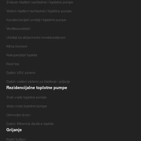
Zrakom hlađeni rashladnici i toplotne pumpe
Vodom hlađeni rashladnici i toplotne pumpe
Kondenzacijski uređaji i toplotne pumpe
Ventilkonvektori
Uređaji sa dislociranim kondenzatorom
Klima komore
Rekuperatori toplote
Roof top
Daikin VRV sistemi
Daikin vodeni sistemi za hlađenje i grijanje
Rezidencijalne toplotne pumpe
Zrak-voda toplotne pumpe
Voda-voda toplotne pumpe
Obnovljivi izvori
Daikin Altherma dizalice toplote
Grijanje
Podni kotlovi