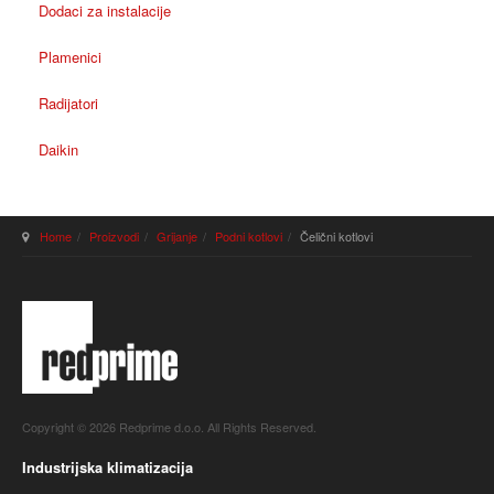
Dodaci za instalacije
Plamenici
Radijatori
Daikin
Home
Proizvodi
Grijanje
Podni kotlovi
Čelični kotlovi
Copyright © 2026 Redprime d.o.o. All Rights Reserved.
Industrijska klimatizacija