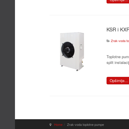
KSR i KX
Zrak-voda t
Toplotne pum
split instalaci
Opširnije...
Home
Zrak-voda toplotne pumpe