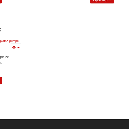
R
oplotne pumpe
pe za
ju