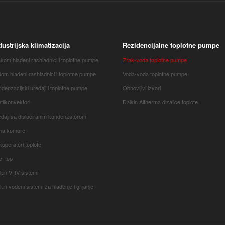
dustrijska klimatizacija
Rezidencijalne toplotne pumpe
kom hlađeni rashladnici i toplotne pumpe
Zrak-voda toplotne pumpe
om hlađeni rashladnici i toplotne pumpe
Voda-voda toplotne pumpe
denzacijski uređaji i toplotne pumpe
Obnovljivi izvori
tilkonvektori
Daikin Altherma dizalice toplote
đaji sa dislociranim kondenzatorom
ima komore
uperatori toplote
f top
kin VRV sistemi
kin vodeni sistemi za hlađenje i grijanje