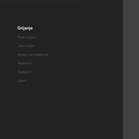
Grijanje
Podni kotlovi
Zidni kotlovi
Dodaci za instalacije
Plamenici
Radijatori
Daikin