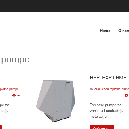
Home
O na
e pumpe
HSP, HXP i HMP
oplotne pumpe
Zrak-voda toplotne pum
pe za
Toplotne pumpe za
laciju
vanjsku i unutrašnju
instalaciju
Opširnije...