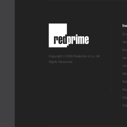
In
Zra
Vod
Kon
Copyright © 2026 Redprime d.o.o. All
Ven
Rights Reserved.
Ure
Kl
Rek
Roo
Dai
Dai