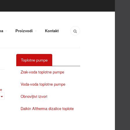
ma
Proizvodi
Kontakt
Toplotne pumpe
Zrak-voda toplotne pumpe
Voda-voda toplotne pumpe
pe
Obnovljivi izvori
Daikin Altherma dizalice toplote