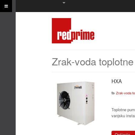
Zrak-voda toplotn
HXA
Zrak-voda t
Toplotne pum
vanjsku insta
Opširnije...