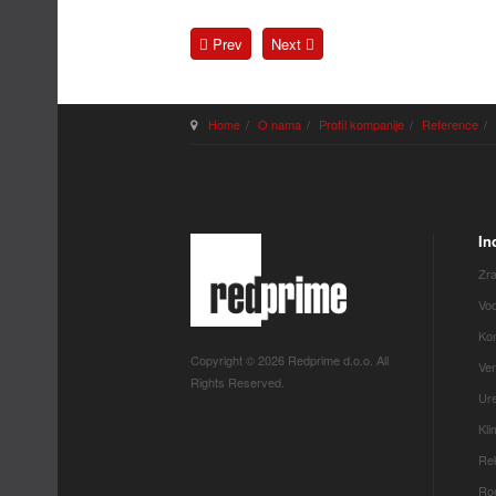
Prev
Next
Home
O nama
Profil kompanije
Reference
In
Zra
Vod
Kon
Copyright © 2026 Redprime d.o.o. All
Ven
Rights Reserved.
Ure
Kl
Rek
Roo