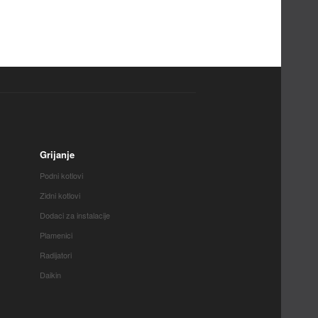
Grijanje
Podni kotlovi
Zidni kotlovi
Dodaci za instalacije
Plamenici
Radijatori
Daikin