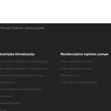
"Herceg" Srebrenik, Upravna zgrada
dustrijska klimatizacija
Rezidencijalne toplotne pumpe
kom hlađeni rashladnici i toplotne pumpe
Zrak-voda toplotne pumpe
om hlađeni rashladnici i toplotne pumpe
Voda-voda toplotne pumpe
denzacijski uređaji i toplotne pumpe
Obnovljivi izvori
tilkonvektori
Daikin Altherma dizalice toplote
đaji sa dislociranim kondenzatorom
ima komore
uperatori toplote
f top