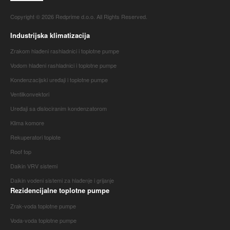
Copyright © 2026 Redprime d.o.o. All Rights Reserved.
Industrijska klimatizacija
Zrakom hlađeni rashladnici i toplotne pumpe
Vodom hlađeni rashladnici i toplotne pumpe
Kondenzacijski uređaji i toplotne pumpe
Ventilkonvektori
Uređaji sa dislociranim kondenzatorom
Klima komore
Rekuperatori toplote
Roof top
Daikin VRV sistemi
Daikin vodeni sistemi za hlađenje i grijanje
Rezidencijalne toplotne pumpe
Zrak-voda toplotne pumpe
Voda-voda toplotne pumpe