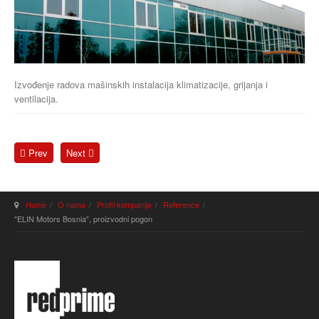
Izvođenje radova mašinskih instalacija klimatizacije, grijanja i
ventilacija.
Prev
Next
Home
O nama
Profil kompanije
Reference
"ELIN Motors Bosnia", proizvodni pogon