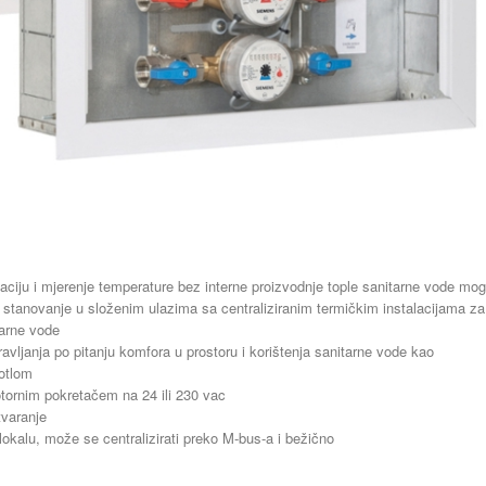
aciju i mjerenje temperature bez interne proizvodnje tople sanitarne vode mo
a stanovanje u složenim ulazima sa centraliziranim termičkim instalacijama za
tarne vode
avljanja po pitanju komfora u prostoru i korištenja sanitarne vode kao
kotlom
omotornim pokretačem na 24 ili 230 vac
tvaranje
lokalu, može se centralizirati preko M-bus-a i bežično