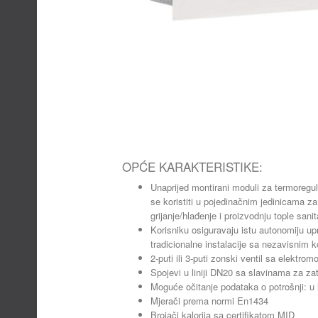
OPĆE KARAKTERISTIKE:
Unaprijed montirani moduli za termoregul
se koristiti u pojedinačnim jedinicama z
grijanje/hlađenje i proizvodnju tople sani
Korisniku osiguravaju istu autonomiju upr
tradicionalne instalacije sa nezavisnim 
2-puti ili 3-puti zonski ventil sa elektr
Spojevi u liniji DN20 sa slavinama za za
Moguće očitanje podataka o potrošnji: u 
Mjerači prema normi En1434
Brojači kalorija sa certifikatom MID