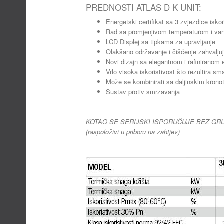
PREDNOSTI ATLAS D K UNIT:
Energetski certifikat sa 3 zvjezdice isk
Rad sa promjenjivom temperaturom i va
LCD Displej sa tipkama za upravljanje
Olakšano održavanje i čišćenje zahvaljuj
Novi dizajn sa elegantnom i rafiniranom 
Vrlo visoka iskoristivost što rezultira
Može se kombinirati sa daljinskim krono
Sustav protiv smrzavanja
KOTAO SE SERIJSKI ISPORUČUJE BEZ GR
(raspoloživi u priboru na zahtjev)