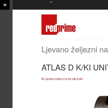
Ljevano željezni na l
ATLAS D K/KI UNI
Ljevano željezni na lož ulje ili plin