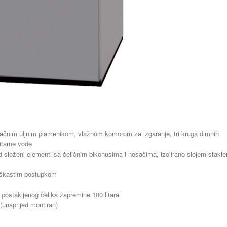
etlačnim uljnim plamenikom, vlažnom komorom za izgaranje, tri kruga dimnih
nitarne vode
ed složeni elementi sa čeličnim bikonusima i nosačima, izolirano slojem stakl
raškastim postupkom
postakljenog čelika zapremine 100 litara
(unaprijed montiran)