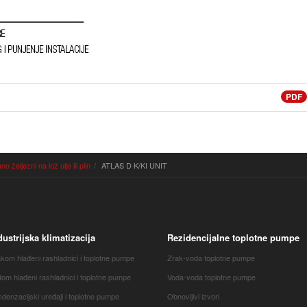
PDF
no željezni na lož ulje ili plin
ATLAS D K/KI UNIT
dustrijska klimatizacija
Rezidencijalne toplotne pumpe
kom hlađeni rashladnici i toplotne pumpe
Zrak-voda toplotne pumpe
om hlađeni rashladnici i toplotne pumpe
Voda-voda toplotne pumpe
denzacijski uređaji i toplotne pumpe
Obnovljivi izvori