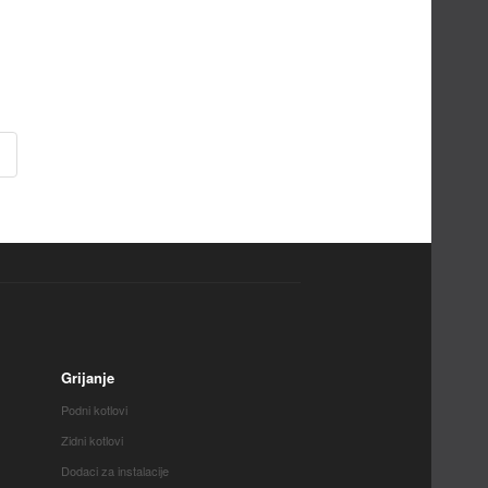
Grijanje
Podni kotlovi
Zidni kotlovi
Dodaci za instalacije