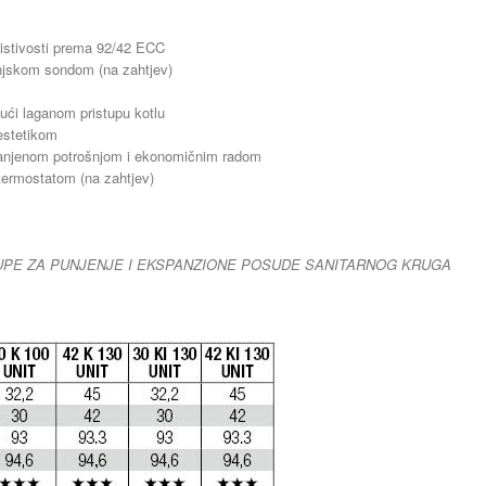
oristivosti prema 92/42 ECC
njskom sondom (na zahtjev)
ući laganom pristupu kotlu
estetikom
 smanjenom potrošnjom i ekonomičnim radom
termostatom (na zahtjev)
UPE ZA PUNJENJE I EKSPANZIONE POSUDE SANITARNOG KRUGA