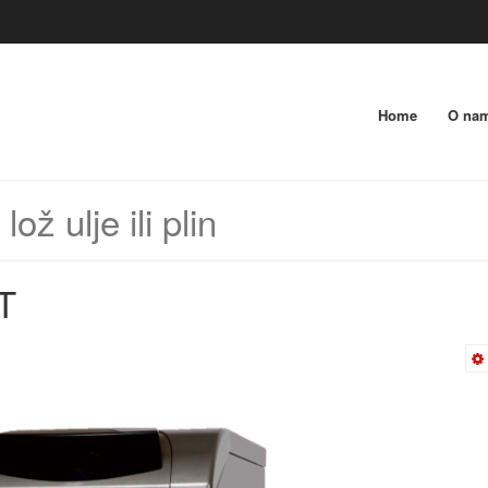
Home
O na
ož ulje ili plin
T