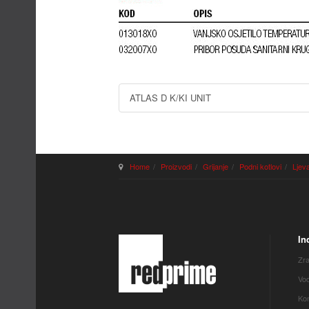
ATLAS D K/KI UNIT
Home
Proizvodi
Grijanje
Podni kotlovi
Ljeva
In
Zra
Vod
Kon