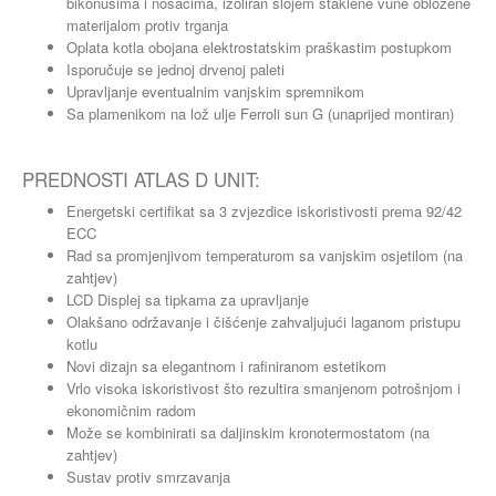
bikonusima i nosačima, izoliran slojem staklene vune obložene
materijalom protiv trganja
Oplata kotla obojana elektrostatskim praškastim postupkom
Isporučuje se jednoj drvenoj paleti
Upravljanje eventualnim vanjskim spremnikom
Sa plamenikom na lož ulje Ferroli sun G (unaprijed montiran)
PREDNOSTI ATLAS D UNIT:
Energetski certifikat sa 3 zvjezdice iskoristivosti prema 92/42
ECC
Rad sa promjenjivom temperaturom sa vanjskim osjetilom (na
zahtjev)
LCD Displej sa tipkama za upravljanje
Olakšano održavanje i čišćenje zahvaljujući laganom pristupu
kotlu
Novi dizajn sa elegantnom i rafiniranom estetikom
Vrlo visoka iskoristivost što rezultira smanjenom potrošnjom i
ekonomičnim radom
Može se kombinirati sa daljinskim kronotermostatom (na
zahtjev)
Sustav protiv smrzavanja