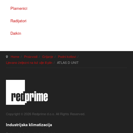
Plamenici
Radijatori
Daikin
Home
Proizvodi
Grijanje
Podni kotlovi
Ljevano željezni na lož ulje ili plin
ATLAS D UNIT
Copyright © 2026 Redprime d.o.o. All Rights Reserved.
Industrijska klimatizacija