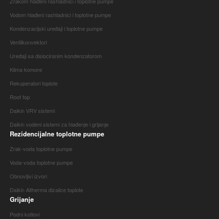
Zrakom hlađeni rashladnici i toplotne pumpe
Vodom hlađeni rashladnici i toplotne pumpe
Kondenzacijski uređaji i toplotne pumpe
Ventilkonvektori
Uređaji sa dislociranim kondenzatorom
Klima komore
Rekuperatori toplote
Roof top
Daikin VRV sistemi
Daikin vodeni sistemi za hlađenje i grijanje
Rezidencijalne toplotne pumpe
Zrak-voda toplotne pumpe
Voda-voda toplotne pumpe
Obnovljivi izvori
Daikin Altherma dizalice toplote
Grijanje
Podni kotlovi