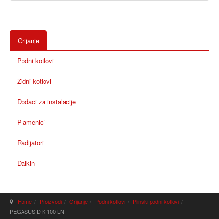
Grijanje
Podni kotlovi
Zidni kotlovi
Dodaci za instalacije
Plamenici
Radijatori
Daikin
Home
Proizvodi
Grijanje
Podni kotlovi
Plinski podni kotlovi
PEGASUS D K 100 LN