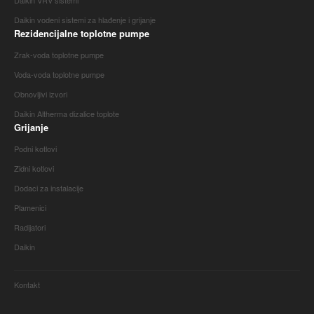
Daikin vodeni sistemi za hlađenje i grijanje
Rezidencijalne toplotne pumpe
Zrak-voda toplotne pumpe
Voda-voda toplotne pumpe
Obnovljivi izvori
Daikin Altherma dizalice toplote
Grijanje
Podni kotlovi
Zidni kotlovi
Dodaci za instalacije
Plamenici
Radijatori
Daikin
Kontakt