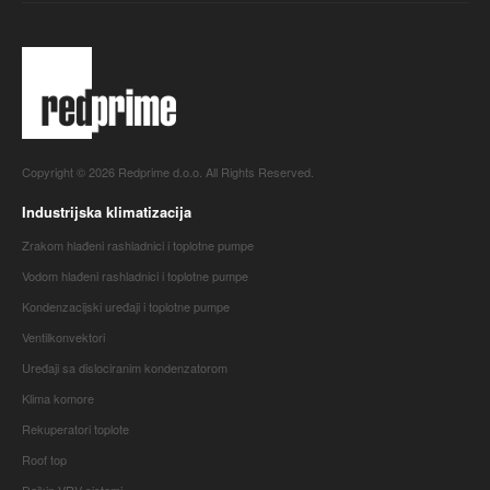
Copyright © 2026 Redprime d.o.o. All Rights Reserved.
Industrijska klimatizacija
Zrakom hlađeni rashladnici i toplotne pumpe
Vodom hlađeni rashladnici i toplotne pumpe
Kondenzacijski uređaji i toplotne pumpe
Ventilkonvektori
Uređaji sa dislociranim kondenzatorom
Klima komore
Rekuperatori toplote
Roof top
Daikin VRV sistemi