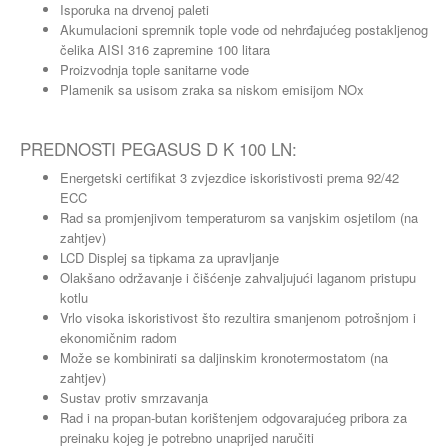
Isporuka na drvenoj paleti
Akumulacioni spremnik tople vode od nehrđajućeg postakljenog
čelika AISI 316 zapremine 100 litara
Proizvodnja tople sanitarne vode
Plamenik sa usisom zraka sa niskom emisijom NOx
PREDNOSTI PEGASUS D K 100 LN:
Energetski certifikat 3 zvjezdice iskoristivosti prema 92/42
ECC
Rad sa promjenjivom temperaturom sa vanjskim osjetilom (na
zahtjev)
LCD Displej sa tipkama za upravljanje
Olakšano održavanje i čišćenje zahvaljujući laganom pristupu
kotlu
Vrlo visoka iskoristivost što rezultira smanjenom potrošnjom i
ekonomičnim radom
Može se kombinirati sa daljinskim kronotermostatom (na
zahtjev)
Sustav protiv smrzavanja
Rad i na propan-butan korištenjem odgovarajućeg pribora za
preinaku kojeg je potrebno unaprijed naručiti