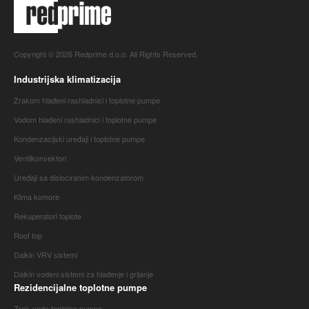
Copyright © 2026 Redprime d.o.o. All Rights Reserved.
Industrijska klimatizacija
Zrakom hlađeni rashladnici i toplotne pumpe
Vodom hlađeni rashladnici i toplotne pumpe
Kondenzacijski uređaji i toplotne pumpe
Ventilkonvektori
Uređaji sa dislociranim kondenzatorom
Klima komore
Rekuperatori toplote
Roof top
Daikin VRV sistemi
Daikin vodeni sistemi za hlađenje i grijanje
Rezidencijalne toplotne pumpe
Zrak-voda toplotne pumpe