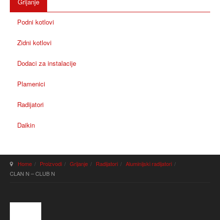
Grijanje
Podni kotlovi
Zidni kotlovi
Dodaci za instalacije
Plamenici
Radijatori
Daikin
Home
Proizvodi
Grijanje
Radijatori
Aluminijski radijatori
CLAN N – CLUB N