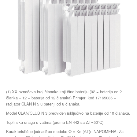
(1) XX označava broj članaka koji čine bateriju (02 = baterija od 2
članka – 12 = baterija od 12 članaka) Primjer: kod 17165085 =
radijator CLAN N 5 u bateriji od 8 članaka.
Model CLAN/CLUB N 3 predviđen isključivo na baterije od 10 članaka.
Toplinska snaga u vatima (prema EN 442 sa ΔT=50°C)
Karakteristične jednadžbe modela: Ø = Km(ΔT)n NAPOMENA: Za