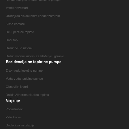
Ventilkonvektori
Uređaji sa dislociranim kondenzatorom
Klima komore
Rekuperatori toplote
Roof top
Daikin VRV sistemi
Daikin vodeni sistemi za hlađenje i grijanje
Rezidencijalne toplotne pumpe
Zrak-voda toplotne pumpe
Voda-voda toplotne pumpe
Obnovljivi izvori
Daikin Altherma dizalice toplote
Grijanje
Podni kotlovi
Zidni kotlovi
Dodaci za instalacije