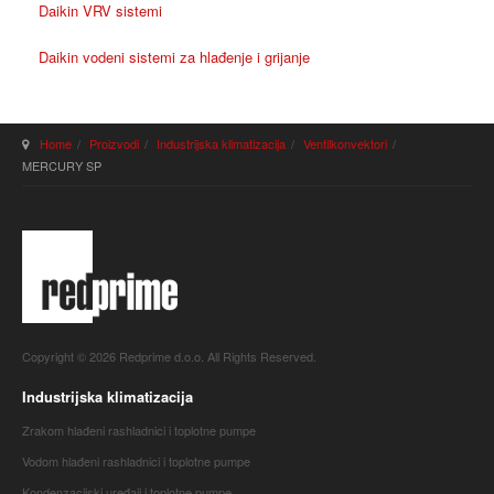
Daikin VRV sistemi
Daikin vodeni sistemi za hlađenje i grijanje
Home
Proizvodi
Industrijska klimatizacija
Ventilkonvektori
MERCURY SP
Copyright © 2026 Redprime d.o.o. All Rights Reserved.
Industrijska klimatizacija
Zrakom hlađeni rashladnici i toplotne pumpe
Vodom hlađeni rashladnici i toplotne pumpe
Kondenzacijski uređaji i toplotne pumpe