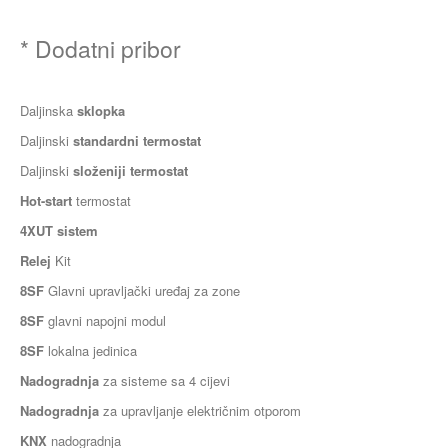
* Dodatni pribor
Daljinska
sklopka
Daljinski
standardni termostat
Daljinski
složeniji termostat
Hot-start
termostat
4XUT sistem
Relej
Kit
8SF
Glavni upravljački uređaj za zone
8SF
glavni napojni modul
8SF
lokalna jedinica
Nadogradnja
za sisteme sa 4 cijevi
Nadogradnja
za upravljanje električnim otporom
KNX
nadogradnja