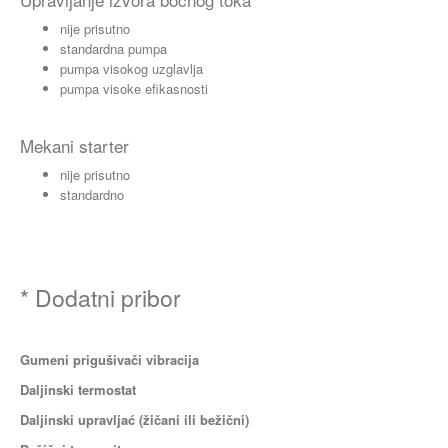
nije prisutno
standardna pumpa
pumpa visokog uzglavlja
pumpa visoke efikasnosti
Mekani starter
nije prisutno
standardno
* Dodatni pribor
Gumeni prigušivači vibracija
Daljinski termostat
Daljinski upravljać (žičani ili bežični)