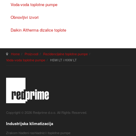
Voda-voda toplotne pumpe
Obnovljivi izvori
Daikin Altherma dizalice toplote
Home
Proizvodi
Rezidencijalne toplotne pumpe
Voda-voda toplotne pumpe
HSW LT i HXW LT
Copyright © 2026 Redprime d.o.o. All Rights Reserved.
Industrijska klimatizacija
Zrakom hlađeni rashladnici i toplotne pumpe