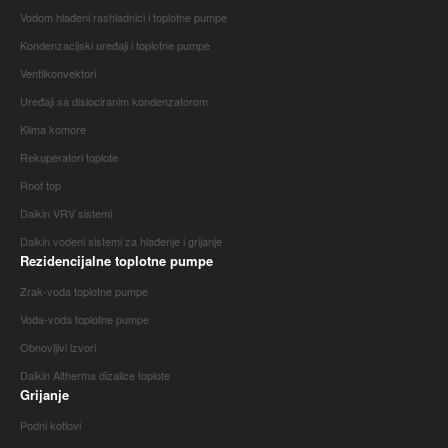
Vodom hlađeni rashladnici i toplotne pumpe
Kondenzacijski uređaji i toplotne pumpe
Ventilkonvektori
Uređaji sa dislociranim kondenzatorom
Klima komore
Rekuperatori toplote
Roof top
Daikin VRV sistemi
Daikin vodeni sistemi za hlađenje i grijanje
Rezidencijalne toplotne pumpe
Zrak-voda toplotne pumpe
Voda-voda toplotne pumpe
Obnovljivi izvori
Daikin Altherma dizalice toplote
Grijanje
Podni kotlovi