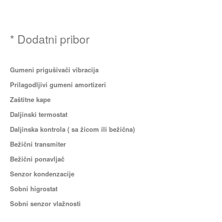
* Dodatni pribor
Gumeni prigušivači vibracija
Prilagodljivi gumeni amortizeri
Zaštitne kape
Daljinski termostat
Daljinska kontrola ( sa žicom ili bežična)
Bežični transmiter
Bežični ponavljač
Senzor kondenzacije
Sobni higrostat
Sobni senzor vlažnosti