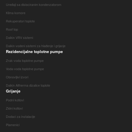
Uređaji sa dislociranim kondenzatorom
Klima komore
Rekuperatori toplote
Roof top
Daikin VRV sistemi
Daikin vodeni sistemi za hlađenje i grijanje
Rezidencijalne toplotne pumpe
Zrak-voda toplotne pumpe
Voda-voda toplotne pumpe
Obnovljivi izvori
Daikin Altherma dizalice toplote
Grijanje
Podni kotlovi
Zidni kotlovi
Dodaci za instalacije
Plamenici