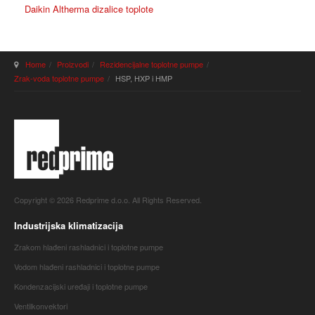
Daikin Altherma dizalice toplote
Home
Proizvodi
Rezidencijalne toplotne pumpe
Zrak-voda toplotne pumpe
HSP, HXP i HMP
Copyright © 2026 Redprime d.o.o. All Rights Reserved.
Industrijska klimatizacija
Zrakom hlađeni rashladnici i toplotne pumpe
Vodom hlađeni rashladnici i toplotne pumpe
Kondenzacijski uređaji i toplotne pumpe
Ventilkonvektori