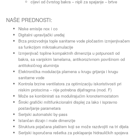
cijevi od čvrstog bakra – nipli za spajanje – brtve
NAŠE PREDNOSTI:
Niske emisije nox i co
Digitalni upravljački uređaj
Brza proizvodnja tople sanitarne vode pločastim izmjenjivačem
sa funkcijom mikroakumulacije
Izmjenjivač topline kompaktnih dimenzija u potpunosti od
bakra, sa vanjskim lamelama, antikorozivnom površinom od
antitoksičnog aluminija
Elektronička modulacija plamena u krugu grijanja i krugu
sanitarne vode
Kontrola brzine ventilatora za optimizaciju iskoristivosti pri
niskim protocima – nije potrebna dijafragma (mod. F)
Može se kombinirati sa modulirajućim kronotermostatom
Široki grafički miltifunkcionalni displej za lako i ispravno
postavljanje parametara
Serijski automatski by-pass
Istančan dizajn i male dimenzije
Struktura pojačana plaštem koji se može razdvojiti na tri dijela
Serijski isporučena rešetka za poklapanje hidrauličkih spojeva