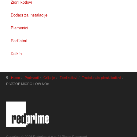
Zidni kotlovi
Dodaci za instalacije
Plamenici
Radijatori
Daikin
Home
Proizvodi
Grijanje
Zidni kotlovi
Tradicionalni plinski kotlovi
DIVATOP MICRO LOW NOx
Copyright © 2026 Redprime d.o.o. All Rights Reserved.