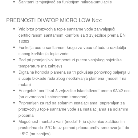
Sanitarni izmjenjivač sa funkcijom mikroakumulacije
PREDNOSTI DIVATOP MICRO LOW Nox:
Vrlo brza proizvodnja tople sanitarne vode zahvaljujući
certificiranom sanitarnom komforu sa 3 zvjezdice prema EN
13203
Funkcija eco u sanitarnom krugu za veću uštedu u razdoblju
slabog korištenja tople vode
Rad pri promjenjivoj temperaturi putem vanjskog osjetnika
temperature (na zahtjev)
Digitalna kontrola plamena sa tri pokušaja ponovnog paljenja u
slučaju blokade rada zbog neotkrivanja plamena (modeli f na
metan)
Energetski certifikat 3 zvjezdice iskoristivosti prema 92/42 eec
(sa otvorenom i zatvorenom komorom)
Pripremljen za rad sa solarnim instalacijama: pripremljen za
proizvodnju tople sanitarne vode sa instalacijama sa solarnim
pločama
Mogućnost montaže vani (modeli F )u djelomice zaštićenim
prostorima do -5°C te uz pomoć pribora protiv smrzavanja i do
-15°C (na zahtjev)