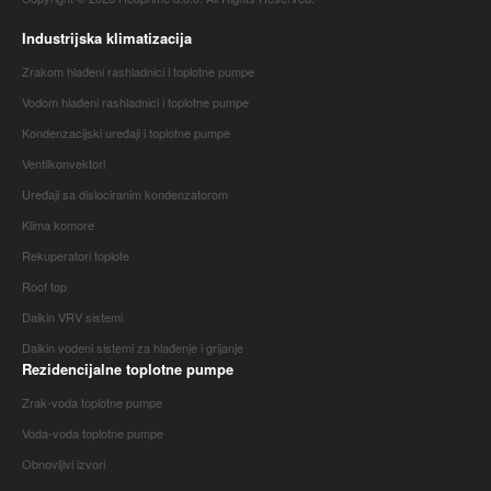
Industrijska klimatizacija
Zrakom hlađeni rashladnici i toplotne pumpe
Vodom hlađeni rashladnici i toplotne pumpe
Kondenzacijski uređaji i toplotne pumpe
Ventilkonvektori
Uređaji sa dislociranim kondenzatorom
Klima komore
Rekuperatori toplote
Roof top
Daikin VRV sistemi
Daikin vodeni sistemi za hlađenje i grijanje
Rezidencijalne toplotne pumpe
Zrak-voda toplotne pumpe
Voda-voda toplotne pumpe
Obnovljivi izvori